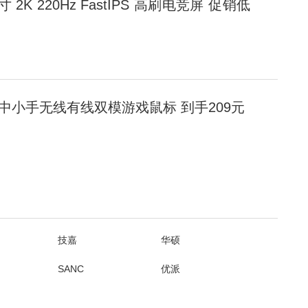
英寸 2K 220Hz FastIPS 高刷电竞屏 促销低
版 中小手无线有线双模游戏鼠标 到手209元
技嘉
华硕
SANC
优派