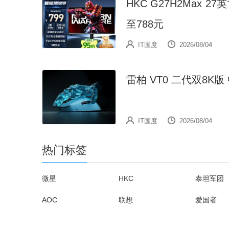
HKC G27H2Max 27
至788元
IT国度
2026/08/04
雷柏 VT0 二代双8K
IT国度
2026/08/04
热门标签
微星
HKC
泰坦军团
AOC
联想
爱国者