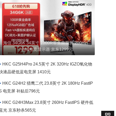
联想 N2521SQ 24.5英寸 2K 275Hz原生 FastIPS
海信 34G6K 34英寸 1000R带鱼曲面屏 200Hz广
色域电竞显示器 京东1299元
电竞屏 到手799元
HKC G25H4Pro 24.5英寸 2K 320Hz IGZO氧化物
快液晶硬低蓝电竞屏 1410元
HKC G24H2 猎鹰二代 23.8英寸 2K 180Hz FastIP
S 电竞屏 补贴后796元
HKC G24H3Max 23.8英寸 260Hz FastIPS 硬件低
蓝光 京东秒杀565元