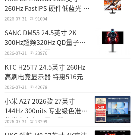
260Hz FastIPS 硬件低蓝光 京
东秒杀565元
2026-07-31
91004
Tags：
KTC
SANC DM55 24.5英寸 2K
责任编辑：IT国度
300Hz超频320Hz QD量子点
MiniLED 电竞屏 1447元
2026-07-31
23976
KTC H25T7 24.5英寸 260Hz
高刷电竞显示器 特惠516元
2026-07-31
42678
小米 A27 2026款 27英寸
144Hz 300nits 专业级色准低
蓝光电竞办公显示器522元
2026-07-31
23299