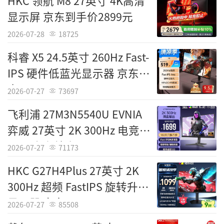
HKC 领航 M8 27英寸 4K高清
显示屏 京东到手价2899元
2026-07-28
18725
科睿 X5 24.5英寸 260Hz Fast-
IPS 硬件低蓝光显示器 京东特
惠519元
2026-07-27
73697
飞利浦 27M3N5540U EVNIA
弈威 27英寸 2K 300Hz 电竞显
示器 京东特惠1449元
2026-07-27
71173
HKC G27H4Plus 27英寸 2K
300Hz 超频 FastIPS 旋转升降
显示器 京东1221元
2026-07-27
85508