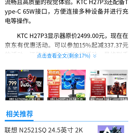
流畅且高质量的视觉体验。KTC H27P3还配备T
ype-C 65W接口，方便连接多种设备并进行充
电等操作。
KTC H27P3显示器原价2499.00元，现在在
京东有优惠活动。可以参加15%起减337.37元
的活动，还能参加满1元打9折活动，最终到手
点击查看全文(剩余
17
%)
价为1911.74元，想要购买一款高品质显示器用
于办公或者设计剪辑等工作的朋友可不要错过
这个好机会。
KTC H27P3 27英寸5K超清果粉屏 双模2K
HKC G27H2Max 27英寸 2K
HKC G25H4Pro 24.5英寸 2K
海信 34G6K 34英寸 1000R带鱼曲
220Hz FastIPS 高刷电竞屏 促销低
320Hz IGZO氧化物 FastIPS 硬件
面屏 200Hz广色域电竞显示器 京东
120Hz视网膜显示屏 Type-C 65W设计剪辑专业
至788元
低蓝光电竞屏 到手1472元
1299元
相关推荐
电脑办公4K显示器
联想 N2521SQ 24.5英寸 2K
[经销商]京东商城