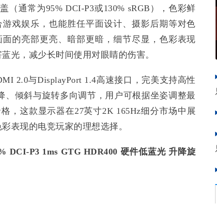
（通常为95% DCI-P3或130% sRGB），色彩鲜
仅适合游戏娱乐，也能胜任平面设计、摄影后期等对色
让画面的亮部更亮、暗部更暗，细节尽显，色彩表现
害蓝光，减少长时间使用对眼睛的伤害。
 2.0与DisplayPort 1.4高速接口，完美支持高性
升降、倾斜与旋转多向调节，用户可根据坐姿调整最
，这款显示器在27英寸2K 165Hz细分市场中展
色彩表现的电竞玩家的理想选择。
 95% DCI-P3 1ms GTG HDR400 硬件低蓝光 升降旋