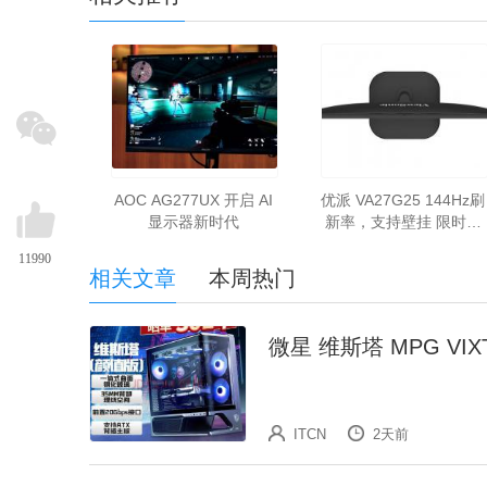
AOC AG277UX 开启 AI
优派 VA27G25 144Hz刷
显示器新时代
新率，支持壁挂 限时特
价只卖439元
11990
相关文章
本周热门
微星 维斯塔 MPG VIX
ITCN
2天前