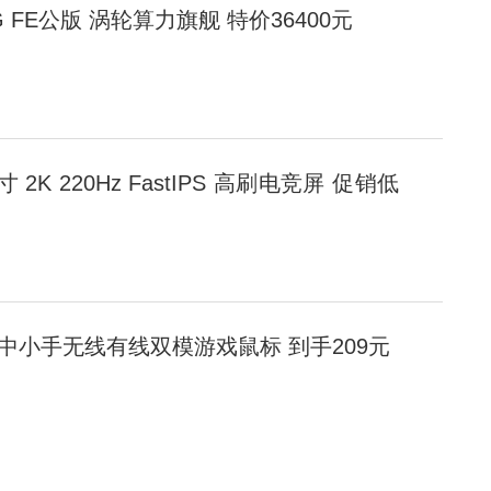
 32G FE公版 涡轮算力旗舰 特价36400元
英寸 2K 220Hz FastIPS 高刷电竞屏 促销低
版 中小手无线有线双模游戏鼠标 到手209元