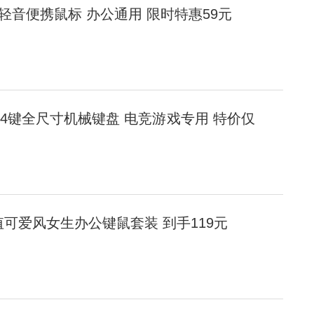
牙轻音便携鼠标 办公通用 限时特惠59元
104键全尺寸机械键盘 电竞游戏专用 特价仅
颜值可爱风女生办公键鼠套装 到手119元