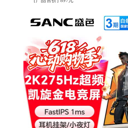
[产品售价] 897元