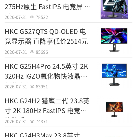
275Hz原生 FastIPS 电竞屏 到
境，提升桌面整体美感。
手799元
2026-07-31
78522
从品牌生态与性价比来看，戴尔 P2425D
HKC GS27QTS QD-OLED 电
作为戴尔 P 系列家族的一员，支持戴尔 Displa
竞显示器 直降享低价2514元
y Manager 软件，用户可轻松进行分屏管理、
亮度调节与色彩校准，极大提升了多任务处理
2026-07-31
85696
效率。戴尔作为国际知名显示品牌，在面板品
HKC G25H4Pro 24.5英寸 2K
质与售后服务上有着良好的口碑，为用户提供
320Hz IGZO氧化物快液晶硬
了安心的使用保障。结合 1300 元的京东优惠低
低蓝电竞屏 1410元
2026-07-31
63951
至价，这款显示器在 2K 画质、硬件级护眼技术
HKC G24H2 猎鹰二代 23.8英
与戴尔品质之间取得了完美的平衡，是追求高
寸 2K 180Hz FastIPS 电竞屏
品质办公与护眼体验的商务人士与学生群体的
补贴后796元
明智之选。
2026-07-31
74371
HKC G24H3Max 23.8英寸
戴尔 P2425D 24英寸 2K分辨率 IPS面板