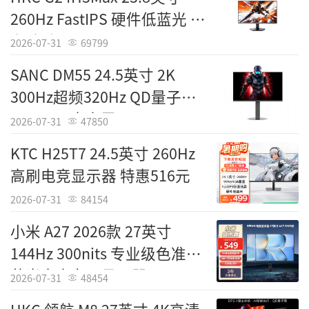
260Hz FastIPS 硬件低蓝光 京
100% sRGB ComfortView Plus硬件低蓝光
东秒杀565元
人体工学支架 USB-C接口
2026-07-31
69799
SANC DM55 24.5英寸 2K
[经销商] 京东自营
300Hz超频320Hz QD量子点
[产品售价] 1300元
MiniLED 电竞屏 1447元
2026-07-31
47850
KTC H25T7 24.5英寸 260Hz
高刷电竞显示器 特惠516元
2026-07-31
84154
小米 A27 2026款 27英寸
144Hz 300nits 专业级色准低
蓝光电竞办公显示器522元
2026-07-31
48454