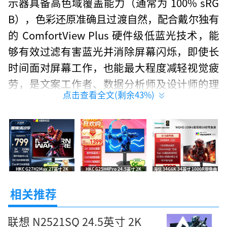
示器具备高色域覆盖能力（通常为 100% sRG
B），色彩还原准确且过渡自然，配合戴尔独有
的 ComfortView Plus 硬件级低蓝光技术，能
够有效过滤有害蓝光并消除屏幕闪烁，即使长
时间面对屏幕工作，也能最大程度减轻视觉疲
劳，是文案工作者、数据分析师及设计师的理
点击查看全文(剩余
43
%)
想选择。
在接口配置与人体工学方面，戴尔 P2425
D 提供了 HDMI、DisplayPort 与 USB-C 接
口，兼容新老显示设备，轻松连接笔记本、台
HKC G27H2Max 27英寸 2K
HKC G25H4Pro 24.5英寸 2K
海信 34G6K 34英寸 1000R带鱼曲
式机及游戏主机。支架设计符合人体工学，支
220Hz FastIPS 高刷电竞屏 促销低
320Hz IGZO氧化物 FastIPS 硬件
面屏 200Hz广色域电竞显示器 京东
至788元
低蓝光电竞屏 到手1472元
1299元
持升降、俯仰及旋转调节，用户可以根据自身
相关推荐
坐姿调整最佳视角，保持颈椎舒适。极简的黑
联想 N2521SQ 24.5英寸 2K
色外观设计，能够轻松融入各种办公与家居环