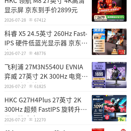
HKC 领航 M8 27英寸 4K高清
显示屏 京东到手价2899元
2026-07-28
67412
科睿 X5 24.5英寸 260Hz Fast-
IPS 硬件低蓝光显示器 京东特
惠519元
2026-07-27
48776
Tags：
戴尔
飞利浦 27M3N5540U EVNIA
责任编辑：IT国度
弈威 27英寸 2K 300Hz 电竞显
示器 京东特惠1449元
2026-07-27
61825
HKC G27H4Plus 27英寸 2K
300Hz 超频 FastIPS 旋转升降
显示器 京东1221元
2026-07-27
12270