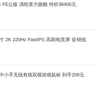
 32G FE公版 涡轮算力旗舰 特价36400元
英寸 2K 220Hz FastIPS 高刷电竞屏 促销低
版 中小手无线有线双模游戏鼠标 到手209元