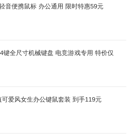
牙轻音便携鼠标 办公通用 限时特惠59元
104键全尺寸机械键盘 电竞游戏专用 特价仅
颜值可爱风女生办公键鼠套装 到手119元