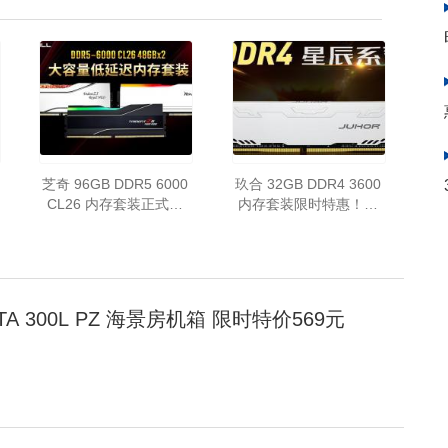
芝奇 96GB DDR5 6000
玖合 32GB DDR4 3600
CL26 内存套装正式推
内存套装限时特惠！只
出，低延迟配大容量
需232元
TA 300L PZ 海景房机箱 限时特价569元