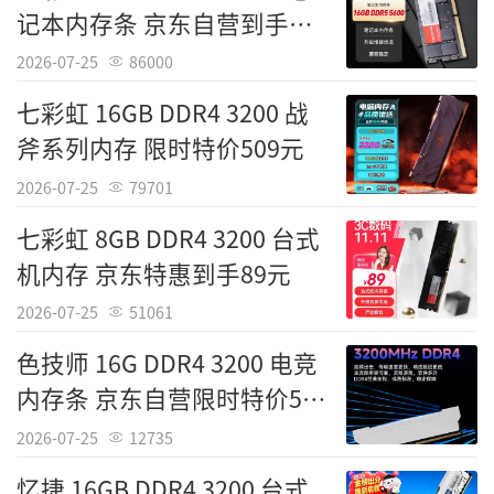
是在处理视频剪辑、3D渲染或运行3A大作时，
记本内存条 京东自营到手
能够有效减少卡顿现象。广泛的平台兼容性支
1299元
2026-07-25
86000
持Intel与AMD的主流芯片组，用户可根据需求
七彩虹 16GB DDR4 3200 战
组建双通道或四通道内存系统，进一步挖掘处
斧系列内存 限时特价509元
理器性能。结合其909元的到手价格，这款内存
条是预算有限但追求高性能体验的用户进行台
2026-07-25
79701
式机升级的务实之选。
七彩虹 8GB DDR4 3200 台式
机内存 京东特惠到手89元
威刚 16G DDR4 3200 精选颗粒 1.2V低电
压 普条设计 广泛兼容 即插即用
2026-07-25
51061
色技师 16G DDR4 3200 电竞
[经销商] 京东自营
内存条 京东自营限时特价519
[产品售价] 909元
元
2026-07-25
12735
忆捷 16GB DDR4 3200 台式