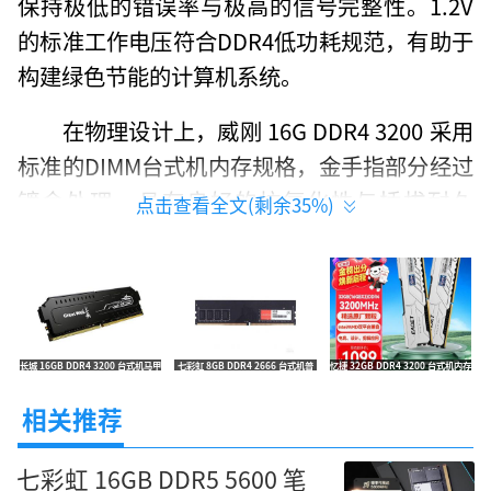
保持极低的错误率与极高的信号完整性。1.2V
的标准工作电压符合DDR4低功耗规范，有助于
构建绿色节能的计算机系统。
在物理设计上，威刚 16G DDR4 3200 采用
标准的DIMM台式机内存规格，金手指部分经过
镀金处理，具有良好的抗氧化性与插拔耐久
点击查看全文(剩余
35
%)
性。虽然没有配备散热马甲，但其普条设计拥
有极佳的机箱内部空间兼容性，不会与大型CP
U散热器或显卡发生冲突。即插即用的特性使得
用户无需具备专业知识，即可轻松完成内存扩
长城 16GB DDR4 3200 台式机马甲
七彩虹 8GB DDR4 2666 台式机普
忆捷 32GB DDR4 3200 台式机内存
容，显著提升系统响应速度。
散热内存条 京东渠道低至519元
条内存 京东259元
条 京东自营低价至1099元
相关推荐
性能方面，威刚 16G DDR4 3200 的3200M
Hz频率相比低频内存能够大幅提升带宽，特别
七彩虹 16GB DDR5 5600 笔