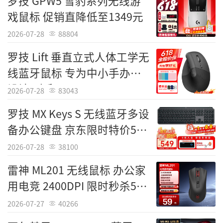
罗技 GPW5 雪豹系列无线游
戏鼠标 促销直降低至1349元
2026-07-28
88804
罗技 Lift 垂直立式人体工学无
线蓝牙鼠标 专为中小手办公
设计 到手289元
2026-07-28
83043
罗技 MX Keys S 无线蓝牙多设
备办公键盘 京东限时特价549
元
2026-07-28
38100
雷神 ML201 无线鼠标 办公家
用电竞 2400DPI 限时秒杀59
元
2026-07-27
40266