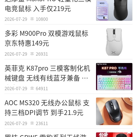
电竞鼠标 入手仅219元
2026-07-29
10800
多彩 M900Pro 双模游戏鼠标
京东特惠149元
2026-07-29
26931
英菲克 K87pro 三模客制化机
械键盘 无线有线蓝牙兼备 电
竞办公两用280元
2026-07-29
64911
AOC MS320 无线办公鼠标 支
Tags：
EVESKY
持三档DPI调节 到手21.9元
责任编辑：IT国度
2026-07-29
23611