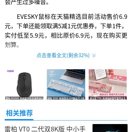
会产生过多噪音。
EVESKY鼠标在天猫精选目前活动售价6.9
元，下单还能领取满5减1元优惠券，下单1件，
实付低至5.9元，相比原价6.9元，现在购买更
划算。
点击查看全文(剩余
32
%)
雷柏 M300G 无线蓝牙轻音便携鼠标
狼蛛 S500 有线背光104键全尺寸机
迪士尼 Y98 无线高颜值可爱风女生
办公通用 限时特惠59元
械键盘 电竞游戏专用 特价仅84元
办公键鼠套装 到手119元
相关推荐
雷柏 VT0 二代双8K版 中小手