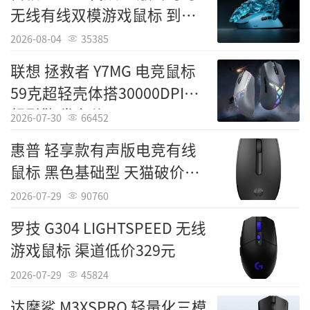
无线有线双模游戏鼠标 到手
209元
2026-08-04
35385
联想 拯救者 Y7MG 电竞鼠标
59克超轻壳体搭30000DPI旗
舰引擎 发布价499元
2026-07-30
66452
EVESKY 有线鼠标有线静音游戏cf机械电竞
惠普 轻享款有声版电竞有线
家用笔记本网吧台式电脑
鼠标 黑色基础型 天猫破价
[经销商]天猫商城
19.9元
2026-07-29
90760
[产品售价]￥5.9元
罗技 G304 LIGHTSPEED 无线
游戏鼠标 渠道低价329元
2026-07-29
45824
达摩鲨 M3XSPRO 轻量化三模