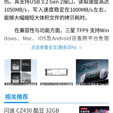
伤。其支持USB 3.2 Gen 2接口，读取速度高达
1050MB/s，写入速度稳定在1000MB/s左右，
能够大幅缩短大体积文件的拷贝耗时。
在兼容性与功能方面，三星 TFP9 支持Win
dows、Mac、iOS及Android设备跨平台免驱
使用，即插即用无需繁琐设置，轻松实现跨平
点击查看全文(剩余
35
%)
台备份与手机直连。其内部采用三星原厂V-NA
ND闪存颗粒，经过严格筛选确保数据存储的稳
定性与耐久性。配备三星Magician管理软件，
方便用户进行性能优化、加密设置与固件更
京东京造 miniGo 手机拓展固态硬
致态 TiPlus7100s系列 长江存储原
移速 SU10 1TB 固态U盘 Type-C与
新。
盘 1TB便携规格 限时特价599元
厂 2TB NVMe M.2 高速固态 促销仅
USB3.2双头设计 手机电脑通用券后
1949元
826元
相关推荐
安全保障上，三星 TFP9 支持AES 256位硬
件加密，保障数据安全，防止物理丢失后的隐
闪迪 CZ430 酷豆 32GB