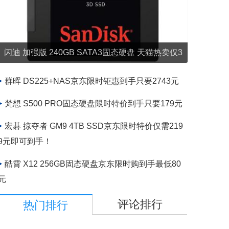
闪迪 加强版 240GB SATA3固态硬盘 天猫热卖仅3
44元即可入手
群晖 DS225+NAS京东限时钜惠到手只要2743元
梵想 S500 PRO固态硬盘限时特价到手只要179元
宏碁 掠夺者 GM9 4TB SSD京东限时特价仅需219
9元即可到手！
酷霄 X12 256GB固态硬盘京东限时购到手最低80
元
评论排行
热门排行