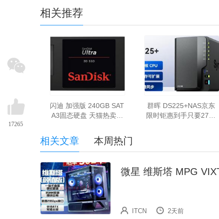
相关推荐
闪迪 加强版 240GB SAT
群晖 DS225+NAS京东
A3固态硬盘 天猫热卖仅
限时钜惠到手只要2743
17265
344元即可入手
元
相关文章
本周热门
微星 维斯塔 MPG VIX
ITCN
2天前