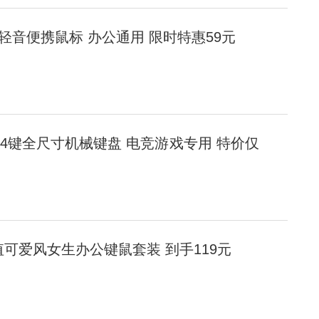
牙轻音便携鼠标 办公通用 限时特惠59元
104键全尺寸机械键盘 电竞游戏专用 特价仅
颜值可爱风女生办公键鼠套装 到手119元