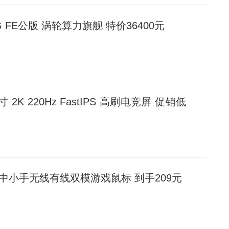
 32G FE公版 涡轮算力旗舰 特价36400元
英寸 2K 220Hz FastIPS 高刷电竞屏 促销低
版 中小手无线有线双模游戏鼠标 到手209元