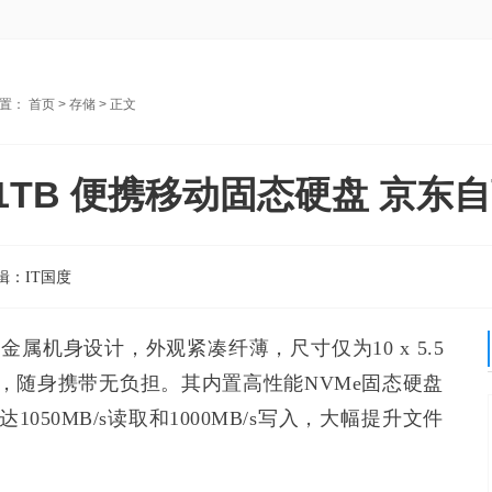
位置：
首页
>
存储
> 正文
rt 1TB 便携移动固态硬盘 京
辑：
IT国度
采用全金属机身设计，外观紧凑纤薄，尺寸仅为10 x 5.5
包内，随身携带无负担。其内置高性能NVMe固态硬盘
达1050MB/s读取和1000MB/s写入，大幅提升文件