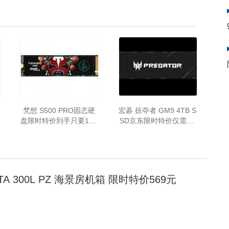
梵想 S500 PRO固态硬
宏碁 掠夺者 GM9 4TB S
盘限时特价到手只要179
SD京东限时特价仅需21
元
99元即可到手！
TA 300L PZ 海景房机箱 限时特价569元