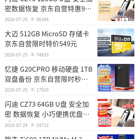
密数据恢复 京东自营特惠99
元
2026-07-25
96304
大迈 512GB MicroSD 存储卡
京东自营限时特价549元
2026-07-25
74833
Tags：
台电
忆捷 G20CPRO 移动硬盘 1TB
责任编辑：IT国度
双盘备份 京东自营限时秒杀
266元
2026-07-25
17919
闪迪 CZ73 64GB U盘 安全加
密 数据恢复 小巧便携优盘到
手价仅54.8元
2026-07-24
24712