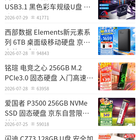
USB3.1 黑色彩车规级U盘 读
台电 NEX 16GB USB 2.0 迷你金属外壳
速130MB/s 仅89元
即插即用 基础存储
2026-07-29
41771
西部数据 Elements新元素系
[经销商] 京东自营
列 6TB 桌面级移动硬盘 京东
[产品售价] 16元
自营入手价1699元
2026-07-28
94843
铭瑄 电竞之心 256GB M.2
PCIe3.0 固态硬盘 入门高速盘
328元
2026-07-28
63958
爱国者 P3500 256GB NVMe
SSD 固态硬盘 京东自营限时
特价349元
2026-07-25
59018
闪迪 CZ73 128GB U盘 安全加