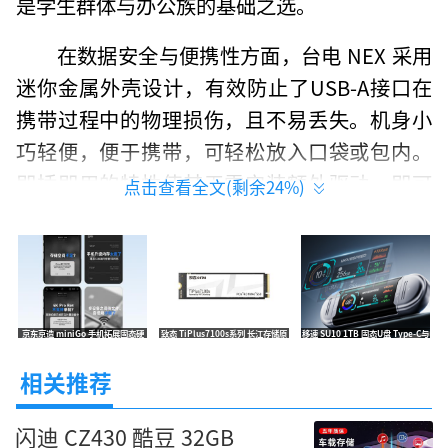
是学生群体与办公族的基础之选。
在数据安全与便携性方面，台电 NEX 采用
迷你金属外壳设计，有效防止了USB-A接口在
携带过程中的物理损伤，且不易丢失。机身小
巧轻便，便于携带，可轻松放入口袋或包内。
即插即用的特性使其无需安装额外驱动，即可
点击查看全文(剩余
24
%)
在Windows、macOS系统间无缝切换。
容量与性价比上，台电 NEX 的16GB容量
对于基础文档备份、系统安装盘制作及轻度存
储已足够使用。结合其极具吸引力的16元限时
京东京造 miniGo 手机拓展固态硬
致态 TiPlus7100s系列 长江存储原
移速 SU10 1TB 固态U盘 Type-C与
盘 1TB便携规格 限时特价599元
厂 2TB NVMe M.2 高速固态 促销仅
USB3.2双头设计 手机电脑通用券后
特惠价，这款产品是低成本获取备用存储、系
1949元
826元
相关推荐
统安装盘或基础文件传输的极佳解决方案，性
价比极高。
闪迪 CZ430 酷豆 32GB