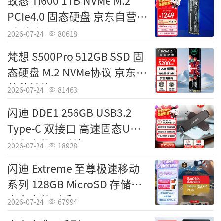
致态 Ti600 1TB NVMe M.2
PCIe4.0 固态硬盘 京东自营限
时到手1249元
2026-07-24
80618
梵想 S500Pro 512GB SSD 固
态硬盘 M.2 NVMe协议 京东自
营秒杀价578元
2026-07-24
81463
闪迪 DDE1 256GB USB3.2
Type-C 双接口 高速固态U盘
京东自营限时特价457元
2026-07-24
18928
闪迪 Extreme 至尊极速移动
系列 128GB MicroSD 存储卡
京东自营到手249元
2026-07-24
67994