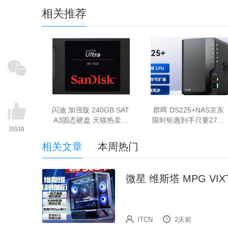
相关推荐
闪迪 加强版 240GB SAT
群晖 DS225+NAS京东
A3固态硬盘 天猫热卖仅
限时钜惠到手只要2743
35510
344元即可入手
元
相关文章
本周热门
微星 维斯塔 MPG VIX
ITCN
2天前