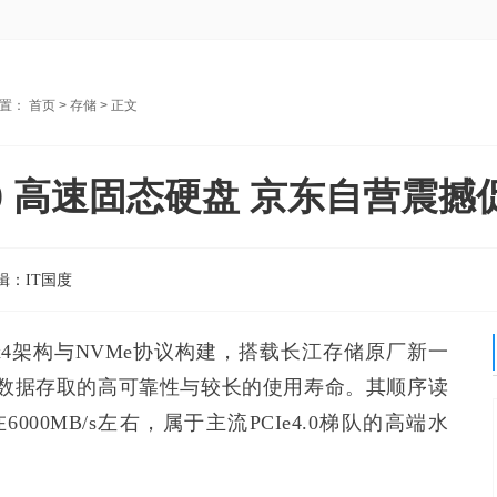
位置：
首页
>
存储
> 正文
CIe4.0 高速固态硬盘 京东自营震
辑：
IT国度
 4.0 x4架构与NVMe协议构建，搭载长江存储原厂新一
，保证了数据存取的高可靠性与较长的使用寿命。其顺序读
000MB/s左右，属于主流PCIe4.0梯队的高端水
。