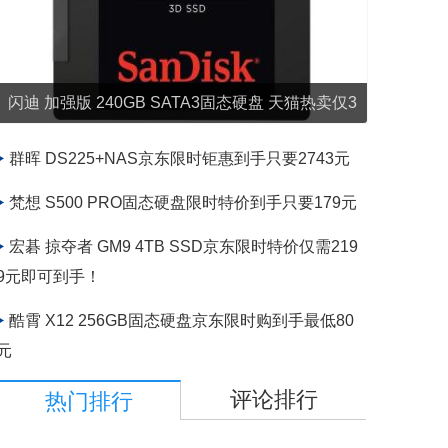
闪迪 加强版 240GB SATA3固态硬盘 天猫热卖仅3
44元即可入手
群晖 DS225+NAS京东限时钜惠到手只要2743元
梵想 S500 PRO固态硬盘限时特价到手只要179元
宏碁 掠夺者 GM9 4TB SSD京东限时特价仅需219
9元即可到手！
酷霄 X12 256GB固态硬盘京东限时购到手最低80
元
评论排行
热门排行