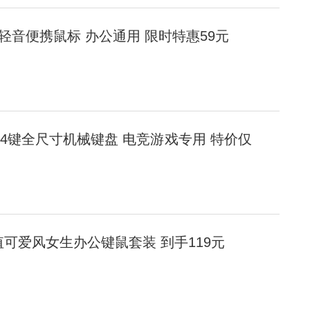
牙轻音便携鼠标 办公通用 限时特惠59元
104键全尺寸机械键盘 电竞游戏专用 特价仅
颜值可爱风女生办公键鼠套装 到手119元