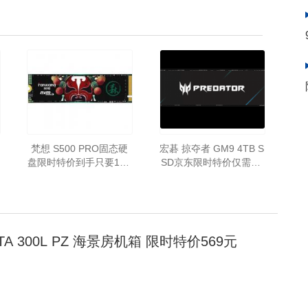
梵想 S500 PRO固态硬
宏碁 掠夺者 GM9 4TB S
盘限时特价到手只要179
SD京东限时特价仅需21
元
99元即可到手！
TA 300L PZ 海景房机箱 限时特价569元