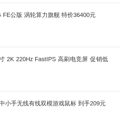
 32G FE公版 涡轮算力旗舰 特价36400元
英寸 2K 220Hz FastIPS 高刷电竞屏 促销低
版 中小手无线有线双模游戏鼠标 到手209元