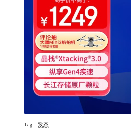
Tag：
致态