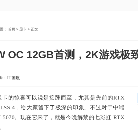
位置：
首页
>
显卡
> 正文
ra W OC 12GB首测，2K游
辑：
IT国度
50系显卡的惊喜可以说是接踵而至，尤其是先前的RTX
核弹级的DLSS 4，给大家留下了极深的印象。不过对于中端
5070。现在它来了，就是今晚解禁的七彩虹 RTX
版。