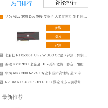
评论排行
热门排行
华为 Atlas 300I Duo 96G 专业卡 大显存算力 显卡 限时钜惠到手13300元
1
参数
图片
评测
七彩虹 RTX5060Ti Ultra W DUO OC显卡评测：凭实力满分
2
瀚铠 RX9070XT 超合金 Ultra测评 散热、静音、性能三管齐下
3
华为 Atlas 300I A2 24G 专业卡 国产高性能 显卡 今日秒杀129800元
4
NVIDIA RTX 4080 SUPER 16G 涡轮 京东自营秒杀价9599元
5
最新推荐