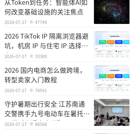
从Token到任务：智能体AI如
引人注目。
何改变基础设施的关注焦点
2020年至2024年，深圳地区生产总值年均
2026-07-27
47749
增长5.5%，站上3.68万亿元新台阶，平均每平
2026 TikTok IP 隔离浏览器避
方公里产出高达18.4亿元。这是一个由县域大
坑，机房 IP 与住宅 IP 选择指
小面积创造出来的省级经济体量。
南
2026-07-27
33389
与此同时，万元GDP能耗、碳排放量、用
2026 国内电商怎么做跨境，
水量分别仅为全国平均水平的1/3、1/5和1/8。
转型卖家入门教程
这是单位能耗和经济增长走出的两条“背道而
2026-07-27
78591
驰”的曲线。
守护暑期出行安全 江苏南通
今年上半年，深圳再次交出一份“难中有
交警携手九号电动车在暑托班
为、干中有成、稳中有进”的答卷——地区生产
开讲“交通安全课”
2026-07-27
88568
总值18322.26亿元，同比增长5.1%，在一线城