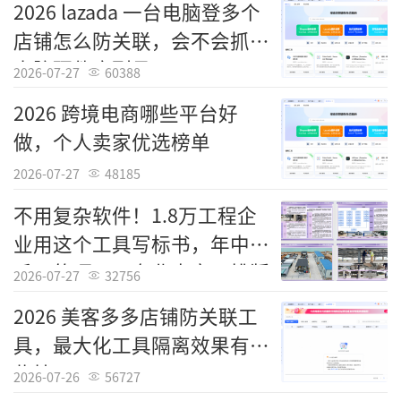
市中表现亮眼。
2026 lazada 一台电脑登多个
店铺怎么防关联，会不会抓取
“深圳在土地空间小、经济体量大的基础
电脑硬件序列号
2026-07-27
60388
上实现高增长，改革是最根本、最强大的动力
源泉。”深圳市发展和改革委员会主任郭子平
2026 跨境电商哪些平台好
说。
做，个人卖家优选榜单
2026-07-27
48185
从“杀出一条血路”到深入推进综合改革
试点，深圳始终处于破解中国发展道路上难题
不用复杂软件！1.8万工程企
与挑战的第一线。
业用这个工具写标书，年中近
千万的项目：专业内容，排版
2026-07-27
32756
这5年来，深圳市人大常委会用足用好经济
精美
特区立法权，聚焦深圳产业实际将新兴领域立
2026 美客多多店铺防关联工
法作为立法工作的“重头戏”，先后出台一批
具，最大化工具隔离效果有哪
首创性、引领性法规，厚植新质生产力法治沃
些技巧
2026-07-26
56727
土。