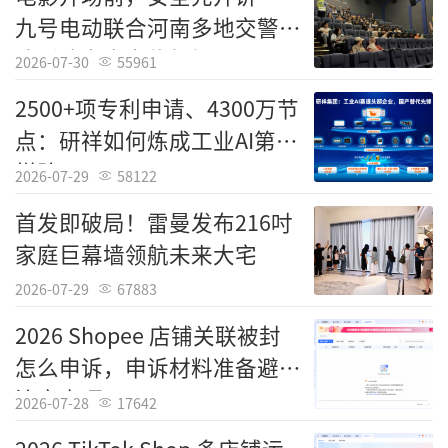
形成全面深化改革、全面扩大开放新格局，推
九号电动联合河南多地交警打
进粤港澳大湾区建设，丰富“一国两制”事业
造影院安全宣传新场景
2026-07-30
55961
发展新实践，率先实现社会主义现代化。
​2500+项专利申请、4300万节
5年来，深圳牢记嘱托，以“闯”的精
点：研祥如何炼成工业AI第一
神、“创”的劲头、“干”的作风，推动改革
梯队？
2026-07-29
58122
开放再深化、发展能级再跃升、民生福祉再增
首发即破局！雷曼发布216吋
进，在中国式现代化新征程上继续先行示范、
家庭巨幕墙领航未来大宅
谱写新篇。
2026-07-29
67883
改革创新塑造发展新动能
2026 Shopee 店铺关联被封
南海之滨，风劲潮涌。
怎么申诉，申诉材料准备避坑
注意事项
深圳湾云帆高张，远处一艘艘巨
2026-07-28
17642
轮“犁”开深蓝色的航道，与岸边摩天楼宇闪