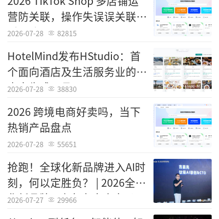
2026 TikTok Shop 多店铺运
烁的霓虹交相辉映，勾勒出这座国际化大都市
营防关联，操作失误误关联申
的蓬勃脉动。
诉思路
2026-07-28
82815
HotelMind发布HStudio：首
个面向酒店及生活服务业的AI
内容生成工具
2026-07-28
38830
2026 跨境电商好卖吗，当下
热销产品盘点
2026-07-28
55651
抢跑！全球化新品牌进入AI时
建设中的深圳湾超级总部基地(无人机照
刻，何以定胜负？ | 2026全球
片，2025年8月23日摄)。新华社记者 梁旭 摄
化新品牌AI竞争力大会实录
2026-07-27
29966
翻开深圳这5年的“成绩单”，一个个数据