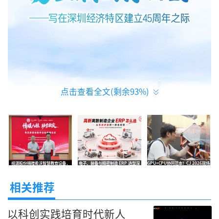
点击查看全文(剩余
93
%)
视源股份捐赠希沃智慧教育设备，
电子、装备与精密制造 ERP 选型深
GPU+CPU协同范本！CJ 2026现场
以“硬件+培训+巡检”模式赋能广
度指南：把交付能力变成经营确定性
直击：砺算×兆芯让“中国芯”走进
西受灾学校重建
玩家世界
相关推荐
以科创实践培育时代新人