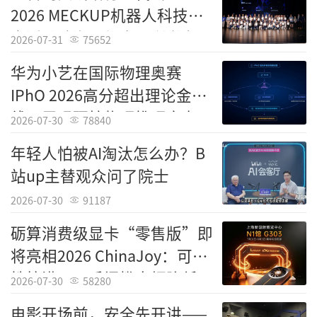
2026 MECKUP机器人科技教
育活动珠海晋级赛顺利举办
2026-07-31
75652
华为小艺在国际物理奥赛
IPhO 2026高分超出理论金牌
8月26日，深圳经济特区将迎来建立45周
线，展现硬核物理推理实力
2026-07-30
78840
年。从“三天一层楼”的深圳速度，到“半小
年轻人怕被AI淘汰怎么办？B
时落户”的深圳效率，再到“日均数百项专
站up主替观众问了院士
利”的深圳质量，这座改革开放后党和人民一
手缔造的崭新城市，45年来始终勇立潮头。
2026-07-30
91187
砺算消费级显卡“零售版”即
2020年10月，深圳经济特区建立40周年庆
将亮相2026 ChinaJoy：可玩
祝大会指出，深圳要建设好中国特色社会主义
性拉满，入手门槛大幅降低
先行示范区，创建社会主义现代化强国的城市
2026-07-30
58280
范例，提高贯彻落实新发展理念能力和水平，
电影开场前，安全先开讲——