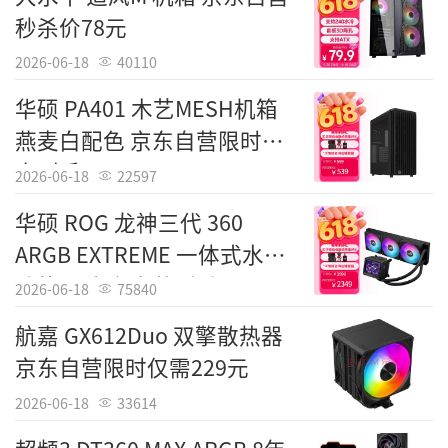
秒杀价78元
2026-06-18
40110
华硕 PA401 木艺MESH机箱
燕麦白配色 京东自营限时特
惠到手549元
2026-06-18
22597
华硕 ROG 龙神三代 360
ARGB EXTREME 一体式水冷
Tags：
先马
散热器 京东自营到手2399元
2026-06-18
75840
责任编辑：IT国度
航嘉 GX612Duo 双擎散热器
京东自营限时仅需229元
2026-06-18
33614