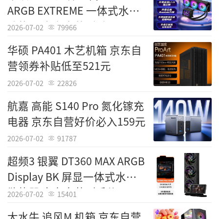
求高性价比、基础侧透与良好散热的DIY玩家的
ARGB EXTREME 一体式水冷
福音。
散热器 京东自营到手价2399
2026-07-02
79966
元
先马 平头哥M2 Lite M-ATX机箱 亚克力侧
华硕 PA401 木艺机箱 京东自
透 支持240水冷 多风扇位 高性价比
营领券补贴低至521元
[经销商] 京东自营
2026-07-02
22826
航嘉 高能 S140 Pro 氮化镓充
[产品售价] 98.91元
电器 京东自营好价必入159元
2026-07-02
91787
超频3 银翼 DT360 MAX ARGB
Display BK 屏显一体式水冷
散热器 京东自营到手价1199
2026-07-02
15401
元
大水牛 追风M 机箱 京东自营