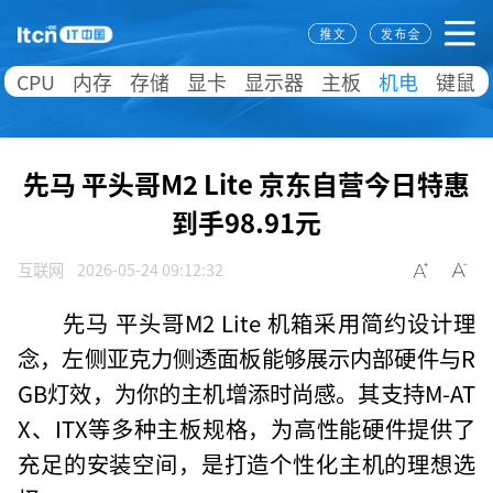
CPU
内存
存储
显卡
显示器
主板
机电
键鼠
先马 平头哥M2 Lite 京东自营今日特惠
到手98.91元
互联网
2026-05-24 09:12:32
先马 平头哥M2 Lite 机箱采用简约设计理
念，左侧亚克力侧透面板能够展示内部硬件与R
GB灯效，为你的主机增添时尚感。其支持M-AT
X、ITX等多种主板规格，为高性能硬件提供了
充足的安装空间，是打造个性化主机的理想选