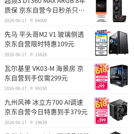
超频3 DT360 MAX ARGB 8年
质保 京东自营今日秒杀只要
1199元
2026-06-17
64000
先马 平头哥M2 V1 玻璃侧透
京东自营限时特惠109元
2026-06-17
15826
瓦尔基里 VK03-M 海景房 京
东自营到手仅需299元
2026-06-17
99150
九州风神 冰立方700 AI调速
京东自营今日特惠到手379元
2026-06-17
19639