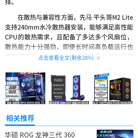
择。
在散热与兼容性方面，先马 平头哥M2 Lite
支持240mm水冷散热器安装，能够满足高性能
CPU的散热需求，且配备了多达多个风扇位，
散热能力十分强劲，即使长时间高负载运行也
能保持低温。宽敞的内部空间兼容各类高端显
点击查看全文(剩余
28
%)
卡与电源，为高端硬件提供了充足的安装空
间。
外观与性价比上，先马 平头哥M2 Lite 的
亚克力侧透设计让内部硬件一览无余，极具视
微星 维斯塔 MPG VIXTA 300L PZ
酷冷至尊 冰神G360 龙影2代 ARGB
先马 卡皮巴拉M1 PLUS 360水冷机
海景房机箱 限时特价569元
CPU水冷散热器 京东自营到手439
箱 黑款 京东自营今日特惠159元
觉冲击力。结合其出色的做工与散热设计，这
元
相关推荐
款机箱在M-ATX机箱细分市场中极具价格竞争
力。结合98.91元的今日特惠价，这款机箱是追
华硕 ROG 龙神三代 360