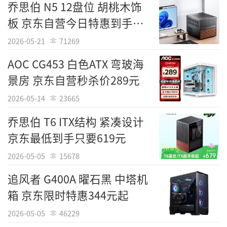
乔思伯 N5 12盘位 胡桃木饰
板 京东自营今日特惠到手
1119元
2026-05-21
71269
AOC CG453 白色ATX 弯玻海
景房 京东自营秒杀价289元
2026-05-14
23665
乔思伯 T6 ITX结构 紧凑设计
京东最低到手只要619元
2026-05-05
15678
追风者 G400A 曜石黑 中塔机
箱 京东限时特惠344元起
2026-05-05
46229