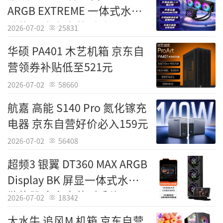
机箱是追求高颜值、高性能散热与极致性价比
ARGB EXTREME 一体式水冷
的DIY玩家的福音。
散热器 京东自营到手价2399
2026-07-02
25831
元
先马 平头哥M8 M-ATX机箱 全景侧透 支持
华硕 PA401 木艺机箱 京东自
240水冷 多风扇位 海景房
营领券补贴低至521元
[经销商] 京东自营
2026-07-02
58660
航嘉 高能 S140 Pro 氮化镓充
[产品售价] 145元
电器 京东自营好价必入159元
2026-07-02
56408
超频3 银翼 DT360 MAX ARGB
Display BK 屏显一体式水冷
散热器 京东自营到手价1199
2026-07-02
18342
元
大水牛 追风M 机箱 京东自营