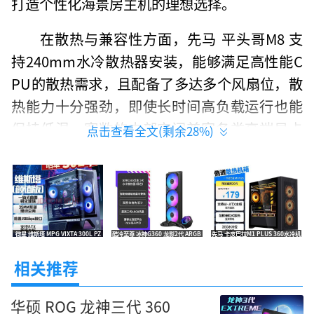
打造个性化海景房主机的理想选择。
在散热与兼容性方面，先马 平头哥M8 支
持240mm水冷散热器安装，能够满足高性能C
PU的散热需求，且配备了多达多个风扇位，散
热能力十分强劲，即使长时间高负载运行也能
保持低温。宽敞的内部空间兼容各类高端显卡
点击查看全文(剩余
28
%)
与电源，为高端硬件提供了充足的安装空间，
是打造高性能主机的理想选择。
外观与性价比上，先马 平头哥M8 的玻璃
侧透设计让内部硬件与RGB灯效一览无余，极
微星 维斯塔 MPG VIXTA 300L PZ
酷冷至尊 冰神G360 龙影2代 ARGB
先马 卡皮巴拉M1 PLUS 360水冷机
海景房机箱 限时特价569元
CPU水冷散热器 京东自营到手439
箱 黑款 京东自营今日特惠159元
具视觉冲击力。结合其出色的做工与散热设
元
相关推荐
计，这款机箱在M-ATX全景侧透细分市场中极
具价格竞争力。结合145元的限时仅需价，这款
华硕 ROG 龙神三代 360