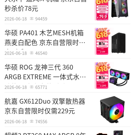
秒杀价78元
2026-06-18
94459
华硕 PA401 木艺MESH机箱
燕麦白配色 京东自营限时特
惠到手549元
2026-06-18
46540
华硕 ROG 龙神三代 360
ARGB EXTREME 一体式水冷
Tags：
先马
散热器 京东自营到手2399元
2026-06-18
65771
责任编辑：IT国度
航嘉 GX612Duo 双擎散热器
京东自营限时仅需229元
2026-06-18
74556