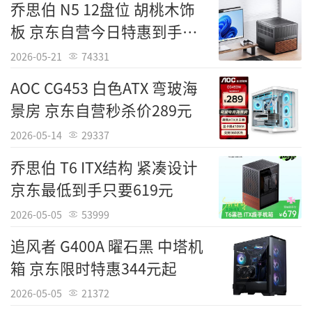
乔思伯 N5 12盘位 胡桃木饰
板 京东自营今日特惠到手
1119元
2026-05-21
74331
AOC CG453 白色ATX 弯玻海
景房 京东自营秒杀价289元
2026-05-14
29337
乔思伯 T6 ITX结构 紧凑设计
京东最低到手只要619元
2026-05-05
53999
追风者 G400A 曜石黑 中塔机
箱 京东限时特惠344元起
2026-05-05
21372