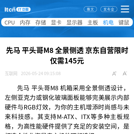
CPU
内存
存储
显卡
显示器
主板
机电
键鼠
先马 平头哥M8 全景侧透 京东自营限时
仅需145元
互联网
2026-05-24 09:15:08
先马 平头哥M8 机箱采用全景侧透设计，
左侧亚克力或钢化玻璃面板能够完美展示内部
硬件与RGB灯效，为你的主机增添时尚感与未
来科技感。其支持M-ATX、ITX等多种主板规
格，为高性能硬件提供了充足的安装空间，是