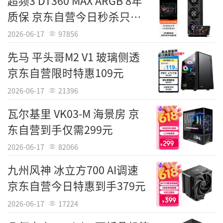
超频3 DT360 MAX ARGB 8年
质保 京东自营今日秒杀只要
1199元
2026-06-17
97856
先马 平头哥M2 V1 玻璃侧透
京东自营限时特惠109元
2026-06-17
21396
瓦尔基里 VK03-M 海景房 京
东自营到手仅需299元
2026-06-17
82066
九州风神 冰立方700 AI调速
京东自营今日特惠到手379元
2026-06-17
17224