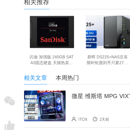
相关推荐
闪迪 加强版 240GB SAT
群晖 DS225+NAS京东
A3固态硬盘 天猫热卖仅
限时钜惠到手只要2743
344元即可入手
元
相关文章
本周热门
微星 维斯塔 MPG VIX
ITCN
2天前