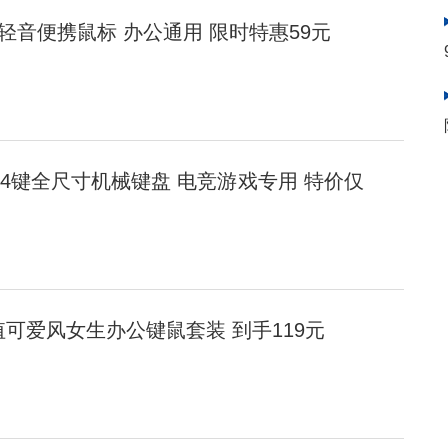
牙轻音便携鼠标 办公通用 限时特惠59元
104键全尺寸机械键盘 电竞游戏专用 特价仅
颜值可爱风女生办公键鼠套装 到手119元