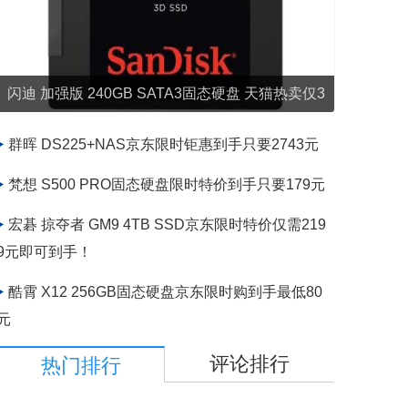
闪迪 加强版 240GB SATA3固态硬盘 天猫热卖仅3
44元即可入手
群晖 DS225+NAS京东限时钜惠到手只要2743元
梵想 S500 PRO固态硬盘限时特价到手只要179元
宏碁 掠夺者 GM9 4TB SSD京东限时特价仅需219
9元即可到手！
酷霄 X12 256GB固态硬盘京东限时购到手最低80
元
评论排行
热门排行