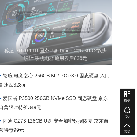
移速 SU10 1TB 固态U盘 Type-C与USB3.2双头
设计 手机电脑通用券后826元
铭瑄 电竞之心 256GB M.2 PCIe3.0 固态硬盘 入门
高速盘328元
爱国者 P3500 256GB NVMe SSD 固态硬盘 京东
微信
自营限时特价349元
QQ
闪迪 CZ73 128GB U盘 安全加密数据恢复 京东自
营特惠99元
顶部