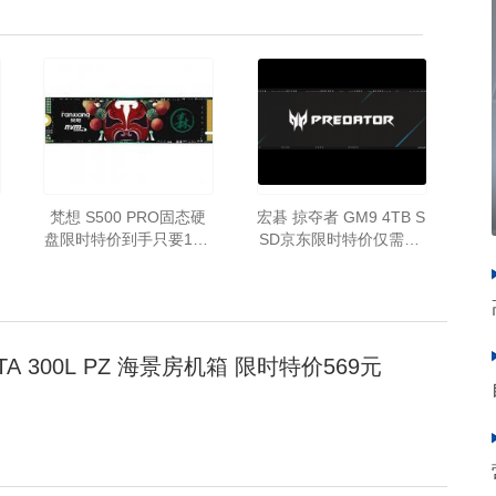
梵想 S500 PRO固态硬
宏碁 掠夺者 GM9 4TB S
盘限时特价到手只要179
SD京东限时特价仅需21
元
99元即可到手！
TA 300L PZ 海景房机箱 限时特价569元