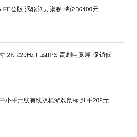
 32G FE公版 涡轮算力旗舰 特价36400元
英寸 2K 220Hz FastIPS 高刷电竞屏 促销低
版 中小手无线有线双模游戏鼠标 到手209元