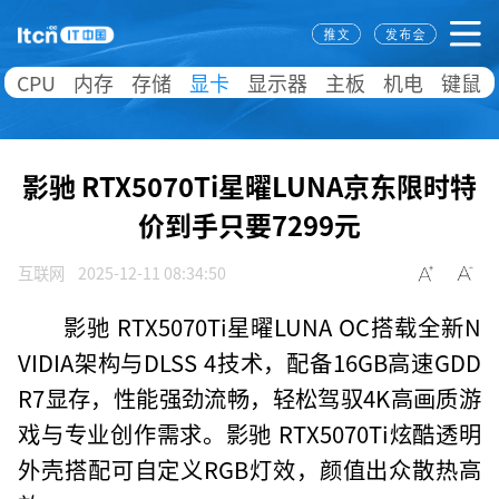
CPU
内存
存储
显卡
显示器
主板
机电
键鼠
影驰 RTX5070Ti星曜LUNA京东限时特
价到手只要7299元
互联网
2025-12-11 08:34:50
影驰 RTX5070Ti星曜LUNA OC搭载全新N
VIDIA架构与DLSS 4技术，配备16GB高速GDD
R7显存，性能强劲流畅，轻松驾驭4K高画质游
戏与专业创作需求。影驰 RTX5070Ti炫酷透明
外壳搭配可自定义RGB灯效，颜值出众散热高