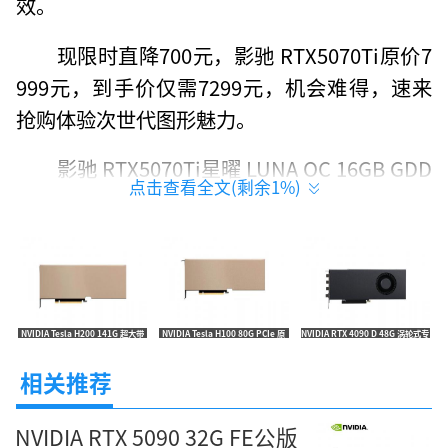
效。
现限时直降700元，影驰 RTX5070Ti原价7
999元，到手价仅需7299元，机会难得，速来
抢购体验次世代图形魅力。
影驰 RTX5070Ti星曜 LUNA OC 16GB GDD
点击查看全文(剩余
1
%)
R7 DLSS 4 电竞游戏设计剪辑AI电脑镜面显卡
[经销商]京东商城
[产品售价]7299元
NVIDIA Tesla H200 141G 超大带
NVIDIA Tesla H100 80G PCIe 原
NVIDIA RTX 4090 D 48G 涡轮式专
宽算力卡 报价269999元
装算力卡 特惠195999元
业卡 限时特惠18800元
相关推荐
NVIDIA RTX 5090 32G FE公版