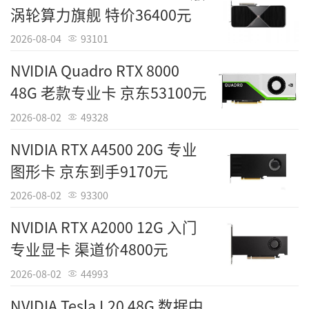
式服务器或多卡并行的工作站环境中，热量直
涡轮算力旗舰 特价36400元
接排出机箱，不依赖机箱整体风道。支持PCIe
2026-08-04
93101
4.0 x16高速接口，提供充足的带宽以避免数据
NVIDIA Quadro RTX 8000
传输瓶颈。结合86389元的到手价格，这款显卡
48G 老款专业卡 京东53100元
是目前国产算力卡中的旗舰级产品，是构建自
主可控AI基础设施与高性能计算平台的核心选
2026-08-02
49328
择。
NVIDIA RTX A4500 20G 专业
图形卡 京东到手9170元
摩尔线程 MTT S4000 国产GPU MUSA架构
大显存 高带宽 AI训练推理 数据中心
2026-08-02
93300
NVIDIA RTX A2000 12G 入门
[经销商] 京东自营
专业显卡 渠道价4800元
[产品售价] 86389元
2026-08-02
44993
NVIDIA Tesla L20 48G 数据中