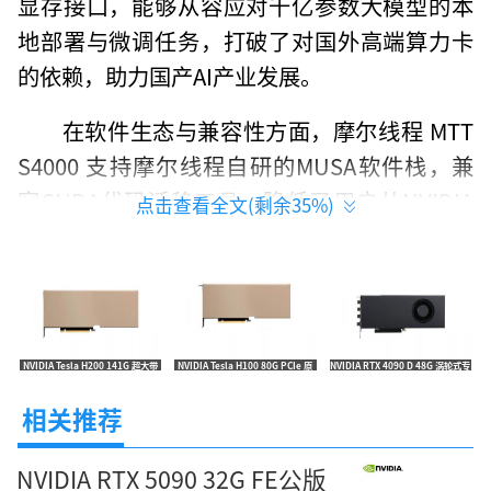
显存接口，能够从容应对千亿参数大模型的本
地部署与微调任务，打破了对国外高端算力卡
的依赖，助力国产AI产业发展。
在软件生态与兼容性方面，摩尔线程 MTT
S4000 支持摩尔线程自研的MUSA软件栈，兼
容CUDA代码迁移工具，降低了用户从NVIDIA
点击查看全文(剩余
35
%)
平台迁移至国产平台的门槛。支持DirectX、Vu
lkan、OpenGL等主流图形API，能够流畅运行
各类专业CAD/CAM软件与3D渲染工具，满足工
业设计、建筑设计及影视特效制作的需求，提
NVIDIA Tesla H200 141G 超大带
NVIDIA Tesla H100 80G PCIe 原
NVIDIA RTX 4090 D 48G 涡轮式专
供稳定可靠的图形输出。
宽算力卡 报价269999元
装算力卡 特惠195999元
业卡 限时特惠18800元
相关推荐
能效与扩展性上，摩尔线程 MTT S4000 采
用被动散热或涡轮散热设计，适合部署在机架
NVIDIA RTX 5090 32G FE公版